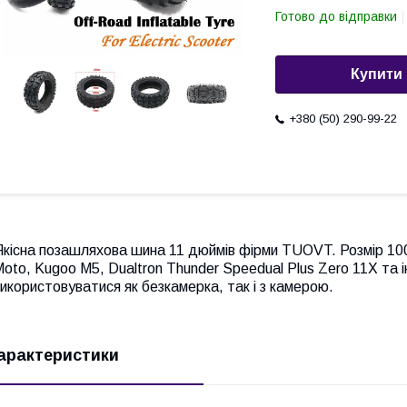
Готово до відправки
Купити
+380 (50) 290-99-22
кісна позашляхова шина 11 дюймів фірми TUOVT. Розмір 100
Moto, Kugoo M5,
Dualtron Thunder Speedual Plus Zero 11X та
икористовуватися як безкамерка, так і з камерою.
арактеристики