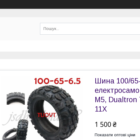
Шина 100/65
електросамок
M5, Dualtron
11X
1 500 ₴
Показати оптові ціни