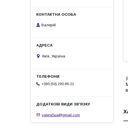
Валерій
Київ, Україна
Я
+380 (50) 290-99-22
в
Х
valera5ua@gmail.com