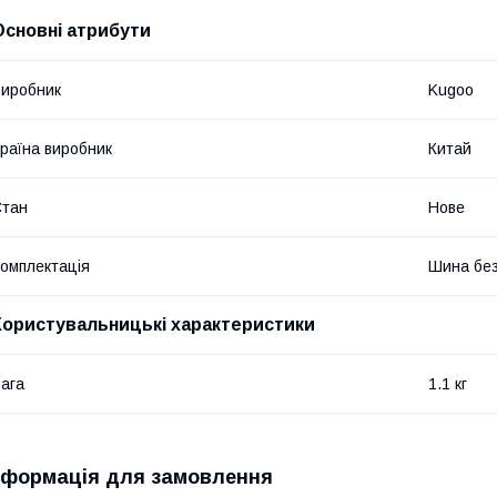
Основні атрибути
иробник
Kugoo
раїна виробник
Китай
Стан
Нове
омплектація
Шина без
Користувальницькі характеристики
ага
1.1 кг
нформація для замовлення