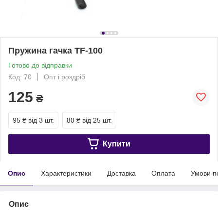
Пружина гачка TF-100
Готово до відправки
Код: 70
Опт і роздріб
125
₴
95 ₴
від 3 шт.
80 ₴
від 25 шт.
Купити
Опис
Характеристики
Доставка
Оплата
Умови п
Опис