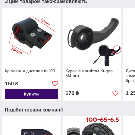
З цим товаром також замовляють
Кріплення дисплея tf-100
Курок із магнітом Kugoo
Дисп
M4 pro.
комп
6pin
150
₴
170
1 2
₴
Купити
Подібні товари компанії