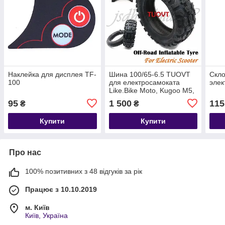
Наклейка для дисплея TF-
Шина 100/65-6.5 TUOVT
Скло
100
для електросамоката
элек
Like.Bike Moto, Kugoo M5,
Dualtron Thunder Speedual
95
1 500
115
₴
₴
Plus Zero 11X
Купити
Купити
Про нас
100% позитивних з 48 відгуків за рік
Працює з 10.10.2019
м. Київ
Київ, Україна