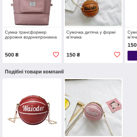
Сумка трансформер
Сумочка дитяча у формі
Сумо
дорожня водонепроникна
м'ячика
м'яч
150
500
150
₴
₴
Подібні товари компанії